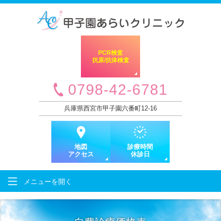
PCR検査
抗原/抗体検査
0798-42-6781
兵庫県西宮市甲子園六番町12-16
地図
診療時間
アクセス
休診日
メニューを
開く